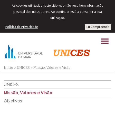
As cookies utilizadas neste sítio web não recolhem informação
pessoal dos utilizadores. Ao continuar está a consentir a sua
utilização.
Politica de Privacidade
Eu Compreendo
Início
>
UNICES
>
Missão, Valores e Visão
UNICES
Missão, Valores e Visão
Objetivos