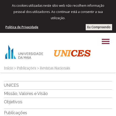
As cookies utilizadas neste sítio web não recolhem informação
pessoal dos utilizadores. Ao continuar está a consentir a sua
utilização.
Politica de Privacidade
Eu Compreendo
Início
>
Publicações
>
Revistas Nacionais
UNICES
Missão, Valores e Visão
Objetivos
Publicações