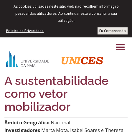
As cookies utilizadas neste sítio web não recolhem informação
pessoal dos utilizadores. Ao continuar está a consentir a sua
utilização.
Politica de Privacidade
Eu Compreendo
A sustentabilidade
como vetor
mobilizador
Âmbito Geográfico
Nacional
Investigadores
Marta Mota, Isabel Soares e Thereza