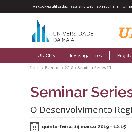
As cookies utilizadas neste sítio web não recolhem informaç
UNICES
Investigadores
Projet
Início
>
Eventos
>
2018
>
Seminar Series III
Seminar Serie
O Desenvolvimento Regi
quinta-feira, 14 março 2019 - 12:15