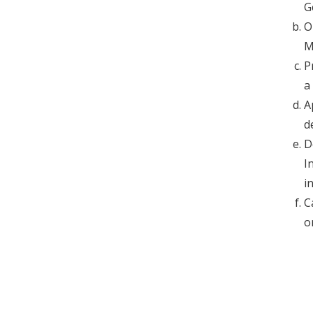
G
O
M
P
a
A
d
D
I
i
C
o