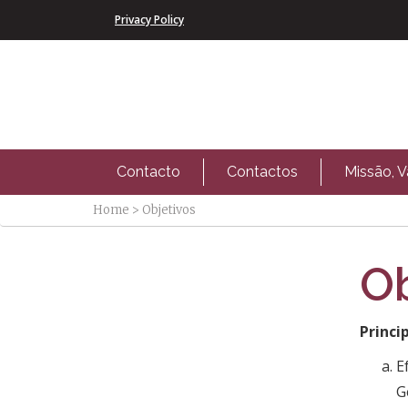
Privacy Policy
Contacto
Contactos
Missão, V
Home
>
Objetivos
Ob
Princi
E
G